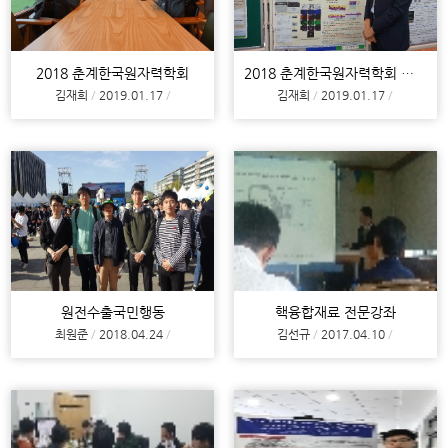
2018 춘계한국원자력학회
2018 춘계한국원자력학회 포스터 발표
김재희
2019.01.17
김재희
2019.01.17
원전수출국민행동
핵융합재료 전문강좌
최원준
2018.04.24
김선규
2017.04.10