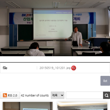
file
20150519_101201.jpg
42
number of counts
RSS 2.0