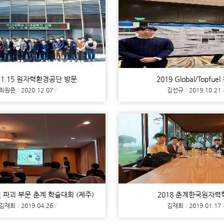
.11.15 원자력환경공단 방문
2019 Global/Topfue
최원준
2020.12.07
김선규
2019.10.21
및 파괴 부문 춘계 학술대회 (제주)
2018 춘계한국원자력
김재희
2019.04.26
김재희
2019.01.17