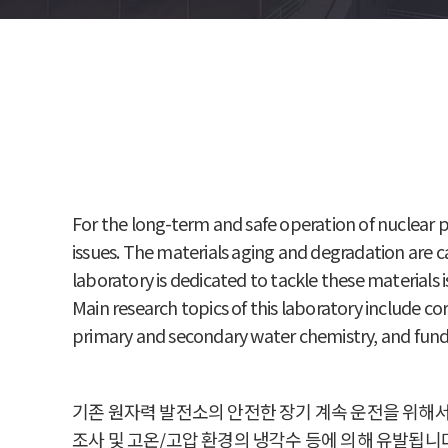
For the long-term and safe operation of nuclear 
issues. The materials aging and degradation are 
laboratory is dedicated to tackle these material
Main research topics of this laboratory include cor
primary and secondary water chemistry, and fun
기존 원자력 발전소의 안전한 장기 계속 운전을 위해서
조사 및 고온/고압 환경의 냉각수 등에 의해 유발됩니다