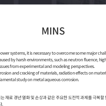
MINS
power systems, it is necessary to overcome some major chal
caused by harsh environments, such as neutron fluence, hig
s issues from experimental and modeling perspectives.
rosion and cracking of materials, radiation effects on materi
damental study on metal aqueous corrosion.
는 재료 경년 열화 및 손상과 같은 주요한 도전적 과제를 극복할 
.