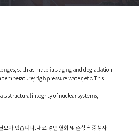
lenges, such as materials aging and degradation
h temperature/high pressure water, etc. This
als structural integrity of nuclear systems,
필요가 있습니다. 재료 경년 열화 및 손상은 중성자