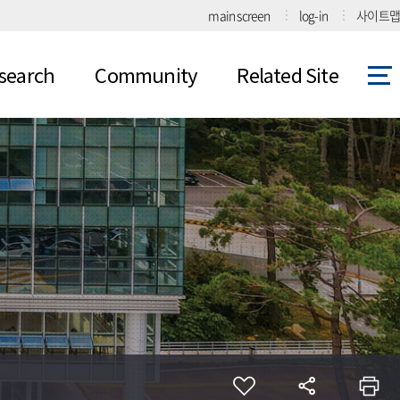
main screen
log-in
사이트맵
search
Community
Related Site
ect
Notices
Related Site
ication
Gallery
ity
Calendar
Free Board
Data Board